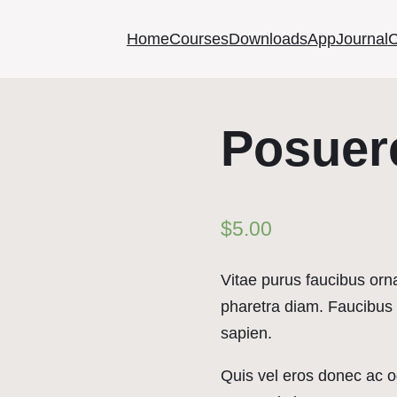
Home
Courses
Downloads
App
Journal
C
Posuer
$
5.00
Vitae purus faucibus orn
pharetra diam. Faucibus 
sapien.
Quis vel eros donec ac od