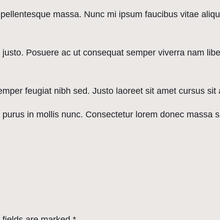
n pellentesque massa. Nunc mi ipsum faucibus vitae aliq
ae justo. Posuere ac ut consequat semper viverra nam li
er feugiat nibh sed. Justo laoreet sit amet cursus sit 
sl purus in mollis nunc. Consectetur lorem donec massa s
 fields are marked
*